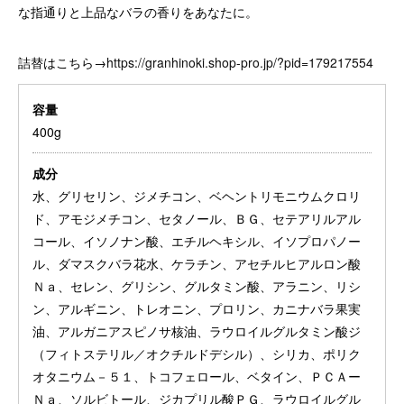
な指通りと上品なバラの香りをあなたに。
詰替はこちら→
https://granhinoki.shop-pro.jp/?pid=179217554
容量
400g
成分
水、グリセリン、ジメチコン、ベヘントリモニウムクロリ
ド、アモジメチコン、セタノール、ＢＧ、セテアリルアル
コール、イソノナン酸、エチルヘキシル、イソプロパノー
ル、ダマスクバラ花水、ケラチン、アセチルヒアルロン酸
Ｎａ、セレン、グリシン、グルタミン酸、アラニン、リシ
ン、アルギニン、トレオニン、プロリン、カニナバラ果実
油、アルガニアスピノサ核油、ラウロイルグルタミン酸ジ
（フィトステリル／オクチルドデシル）、シリカ、ポリク
オタニウム－５１、トコフェロール、ベタイン、ＰＣＡー
Ｎａ、ソルビトール、ジカプリル酸ＰＧ、ラウロイルグル