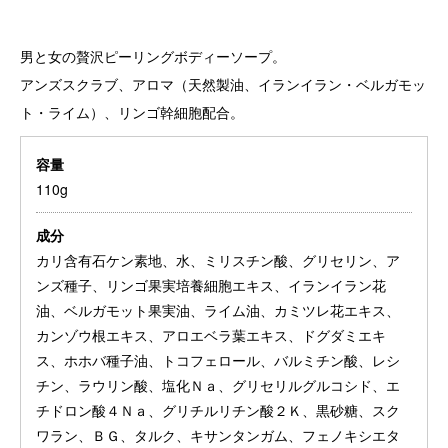
DETAIL
男と女の贅沢ピーリングボディーソープ。
アンズスクラブ、アロマ（天然製油、イランイラン・ベルガモッ
ト・ライム）、リンゴ幹細胞配合。
容量
110g
成分
カリ含有石ケン素地、水、ミリスチン酸、グリセリン、ア
ンズ種子、リンゴ果実培養細胞エキス、イランイラン花
油、ベルガモット果実油、ライム油、カミツレ花エキス、
カンゾウ根エキス、アロエベラ葉エキス、ドグダミエキ
ス、ホホバ種子油、トコフェロール、バルミチン酸、レシ
チン、ラウリン酸、塩化Ｎａ、グリセリルグルコシド、エ
チドロン酸４Ｎａ、グリチルリチン酸２Ｋ、黒砂糖、スク
ワラン、ＢＧ、タルク、キサンタンガム、フェノキシエタ