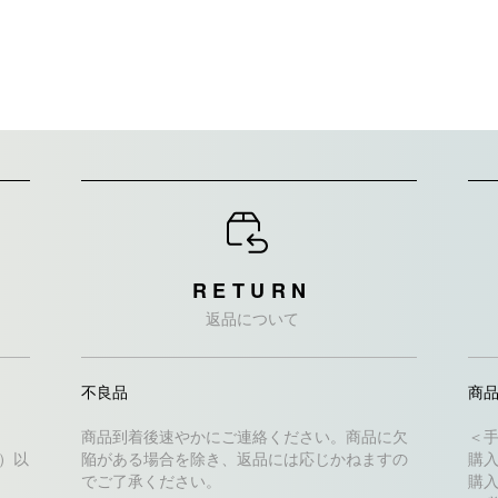
RETURN
返品について
不良品
商
商品到着後速やかにご連絡ください。商品に欠
＜
込）以
陥がある場合を除き、返品には応じかねますの
購入
でご了承ください。
購入