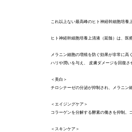
DETAIL
これ以上ない最高峰のヒト神経幹細胞培養
ヒト神経幹細胞培養上清液（延髄）は、医
メラニン細胞の増殖を防ぐ効果が非常に高
ハリや潤いを与え、 皮膚ダメージを回復さ
＜美白＞
チロシナーゼの分泌が抑制され、メラニン
＜エイジングケア＞
コラーゲンを分解する酵素の働きを抑制。
＜スキンケア＞