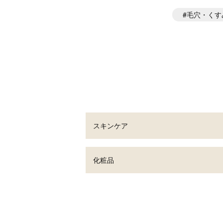
毛穴・くす
スキンケア
化粧品