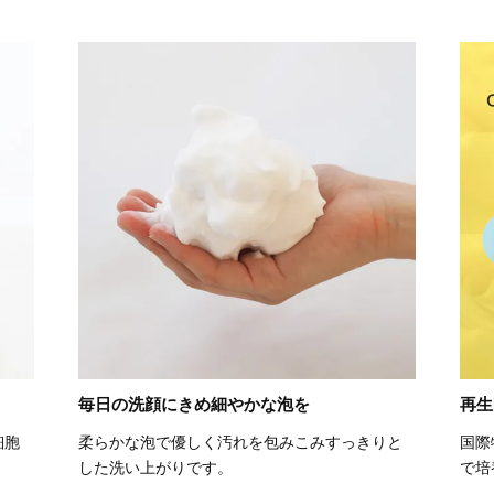
毎日の洗顔にきめ細やかな泡を
再生
細胞
柔らかな泡で優しく汚れを包みこみすっきりと
国際
した洗い上がりです。
で培